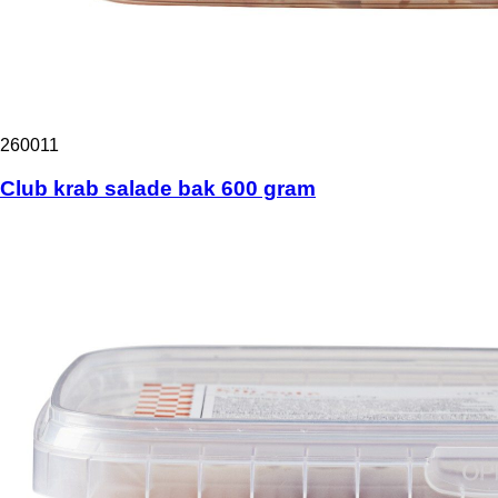
260011
Club krab salade bak 600 gram