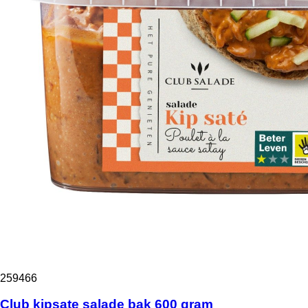
259466
Club kipsate salade bak 600 gram