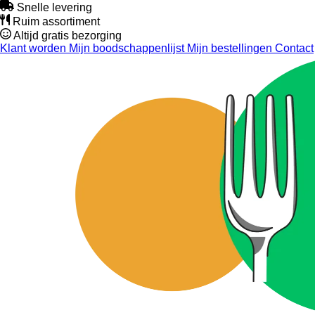
Snelle levering
Ruim assortiment
Altijd gratis bezorging
Klant worden
Mijn boodschappenlijst
Mijn bestellingen
Contact