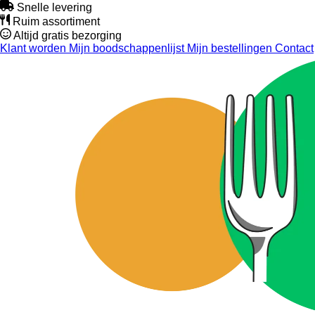
Snelle levering
Ruim assortiment
Altijd gratis bezorging
Klant worden
Mijn boodschappenlijst
Mijn bestellingen
Contact