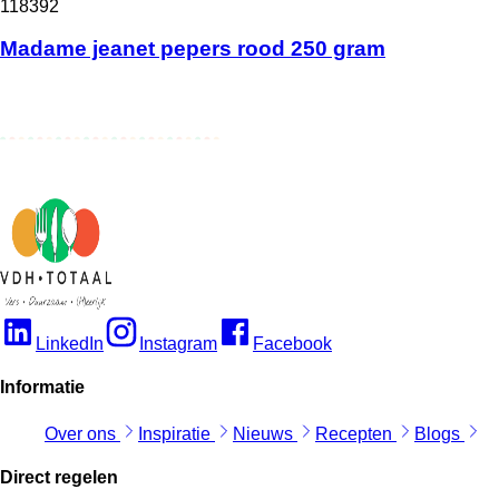
118392
Madame jeanet pepers rood 250 gram
LinkedIn
Instagram
Facebook
Informatie
Over ons
Inspiratie
Nieuws
Recepten
Blogs
Direct regelen