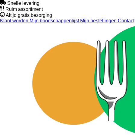
Snelle levering
Ruim assortiment
Altijd gratis bezorging
Klant worden
Mijn boodschappenlijst
Mijn bestellingen
Contact