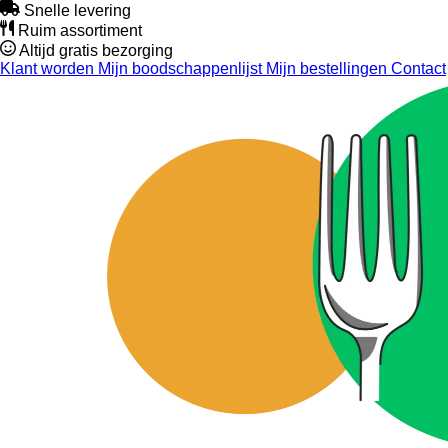
Snelle levering
Ruim assortiment
Altijd gratis bezorging
Klant worden
Mijn boodschappenlijst
Mijn bestellingen
Contact