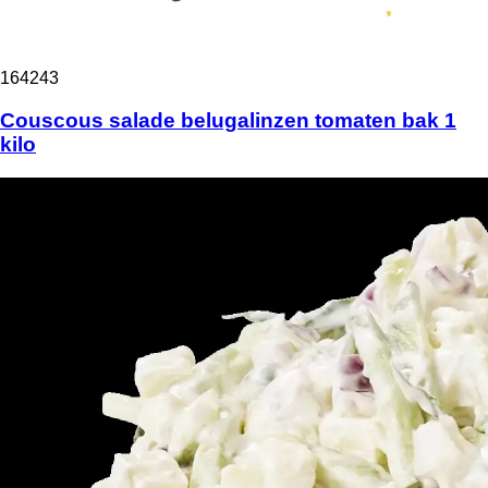
164243
Couscous salade belugalinzen tomaten bak 1
kilo