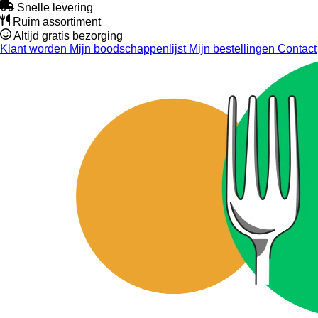
Snelle levering
Ruim assortiment
Altijd gratis bezorging
Klant worden
Mijn boodschappenlijst
Mijn bestellingen
Contact