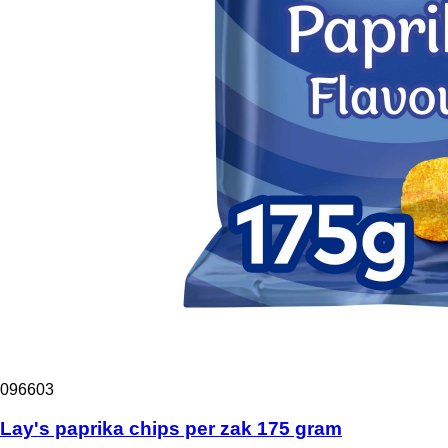
096603
Lay's paprika chips per zak 175 gram