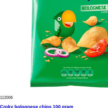
112006
Croky bolognese chips 100 gram