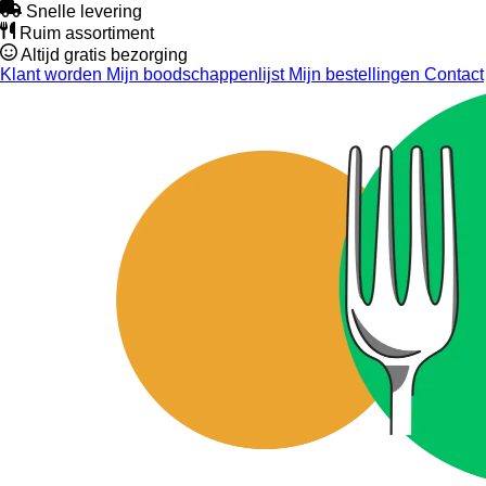
Snelle levering
Ruim assortiment
Altijd gratis bezorging
Klant worden
Mijn boodschappenlijst
Mijn bestellingen
Contact