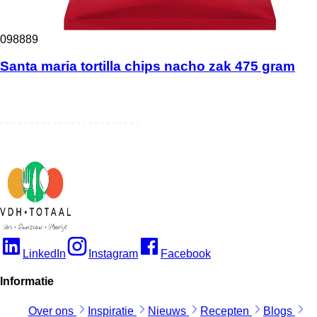
098889
Santa maria tortilla chips nacho zak 475 gram
LinkedIn
Instagram
Facebook
Informatie
Over ons
Inspiratie
Nieuws
Recepten
Blogs