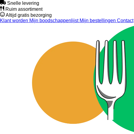
Snelle levering
Ruim assortiment
Altijd gratis bezorging
Klant worden
Mijn boodschappenlijst
Mijn bestellingen
Contact