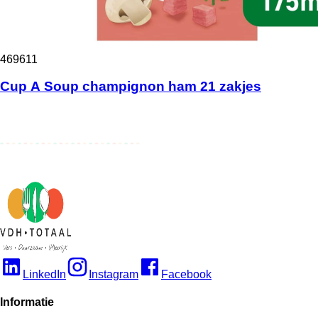
469611
Cup A Soup champignon ham 21 zakjes
LinkedIn
Instagram
Facebook
Informatie