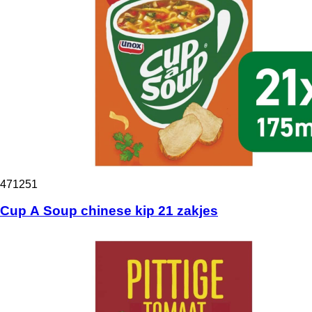
471251
Cup A Soup chinese kip 21 zakjes