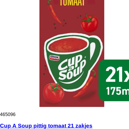
465096
Cup A Soup pittig tomaat 21 zakjes