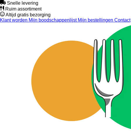
Snelle levering
Ruim assortiment
Altijd gratis bezorging
Klant worden
Mijn boodschappenlijst
Mijn bestellingen
Contact