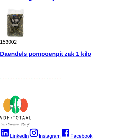
153002
Daendels pompoenpit zak 1 kilo
LinkedIn
Instagram
Facebook