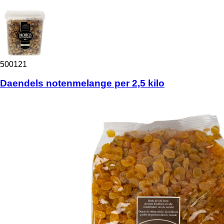
500121
Daendels notenmelange per 2,5 kilo