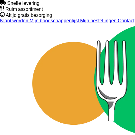
Snelle levering
Ruim assortiment
Altijd gratis bezorging
Klant worden
Mijn boodschappenlijst
Mijn bestellingen
Contact