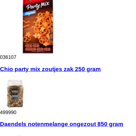
036107
Chio party mix zoutjes zak 250 gram
499990
Daendels notenmelange ongezout 850 gram