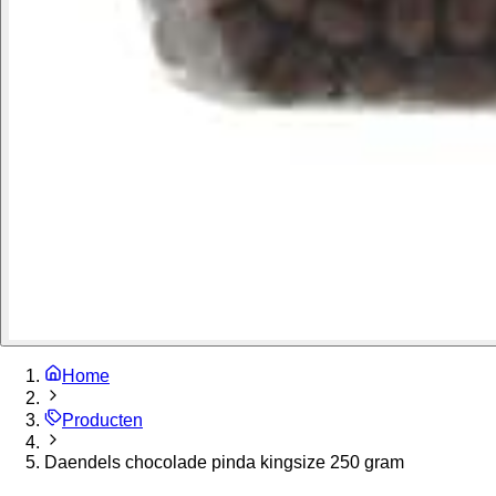
Home
Producten
Daendels chocolade pinda kingsize 250 gram