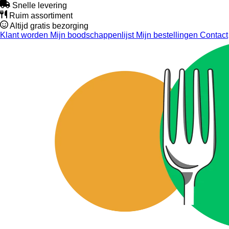
Snelle levering
Ruim assortiment
Altijd gratis bezorging
Klant worden
Mijn boodschappenlijst
Mijn bestellingen
Contact