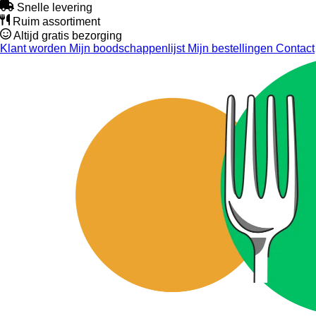
Snelle levering
Ruim assortiment
Altijd gratis bezorging
Klant worden
Mijn boodschappenlijst
Mijn bestellingen
Contact