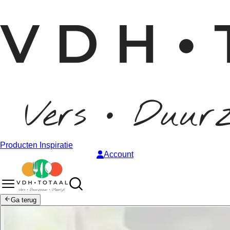
Producten
Inspiratie
Account
Ga terug