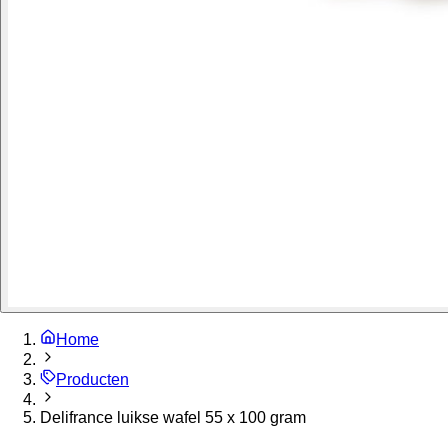
Home
Producten
Delifrance luikse wafel 55 x 100 gram