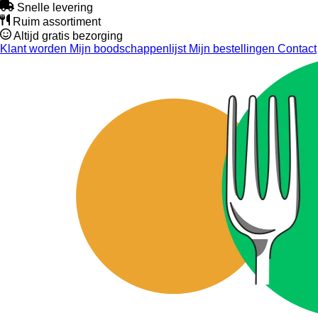
Snelle levering
Ruim assortiment
Altijd gratis bezorging
Klant worden
Mijn boodschappenlijst
Mijn bestellingen
Contact