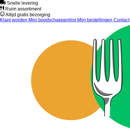
Snelle levering
Ruim assortiment
Altijd gratis bezorging
Klant worden
Mijn boodschappenlijst
Mijn bestellingen
Contact