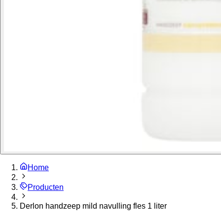
Home
Producten
Derlon handzeep mild navulling fles 1 liter