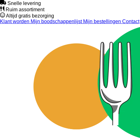
Snelle levering
Ruim assortiment
Altijd gratis bezorging
Klant worden
Mijn boodschappenlijst
Mijn bestellingen
Contact