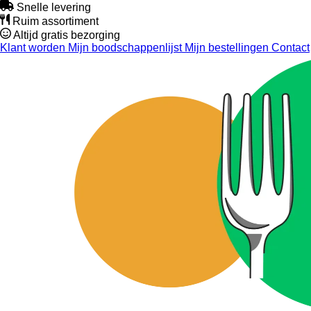
Snelle levering
Ruim assortiment
Altijd gratis bezorging
Klant worden
Mijn boodschappenlijst
Mijn bestellingen
Contact