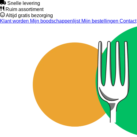
Snelle levering
Ruim assortiment
Altijd gratis bezorging
Klant worden
Mijn boodschappenlijst
Mijn bestellingen
Contact