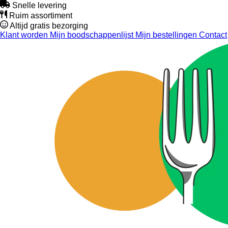
Snelle levering
Ruim assortiment
Altijd gratis bezorging
Klant worden
Mijn boodschappenlijst
Mijn bestellingen
Contact