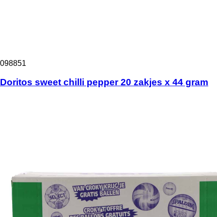
098851
Doritos sweet chilli pepper 20 zakjes x 44 gram