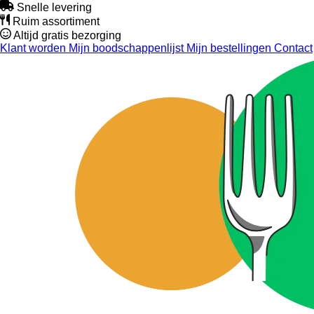
Snelle levering
Ruim assortiment
Altijd gratis bezorging
Klant worden
Mijn boodschappenlijst
Mijn bestellingen
Contact