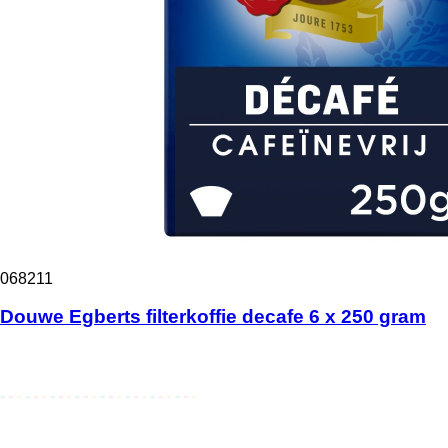
068211
Douwe Egberts filterkoffie decafe 6 x 250 gram