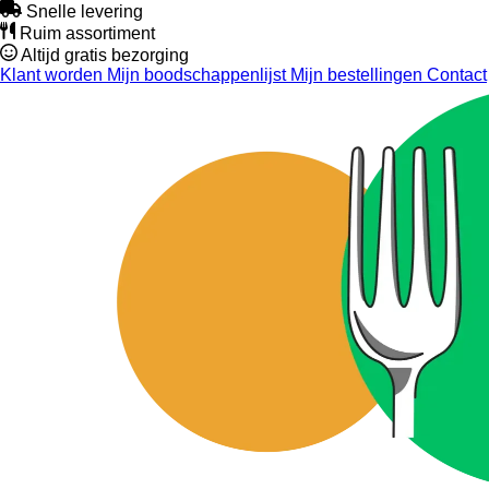
Snelle levering
Ruim assortiment
Altijd gratis bezorging
Klant worden
Mijn boodschappenlijst
Mijn bestellingen
Contact