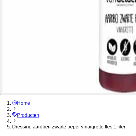
Home
Producten
Dressing aardbei- zwarte peper vinaigrette fles 1 liter