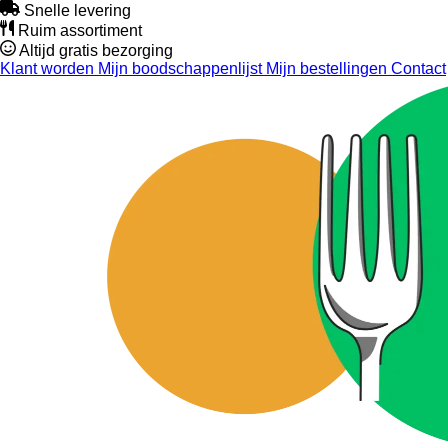
Snelle levering
Ruim assortiment
Altijd gratis bezorging
Klant worden
Mijn boodschappenlijst
Mijn bestellingen
Contact