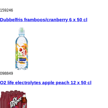
159246
Dubbelfris framboos/cranberry 6 x 50 cl
098849
O2 life electrolytes apple peach 12 x 50 cl