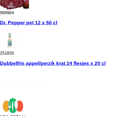
999964
Dr. Pepper pet 12 x 50 cl
251830
Dubbelfris appel/perzik krat 24 flesjes x 20 cl