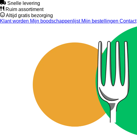
Snelle levering
Ruim assortiment
Altijd gratis bezorging
Klant worden
Mijn boodschappenlijst
Mijn bestellingen
Contact