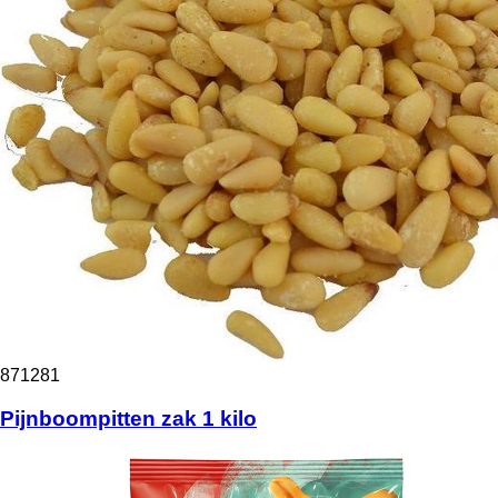
871281
Pijnboompitten zak 1 kilo