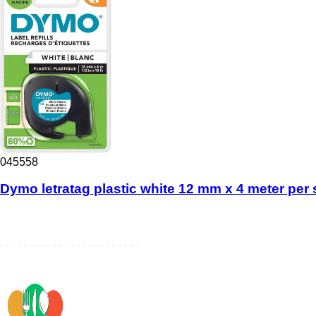
045558
Dymo letratag plastic white 12 mm x 4 meter per 