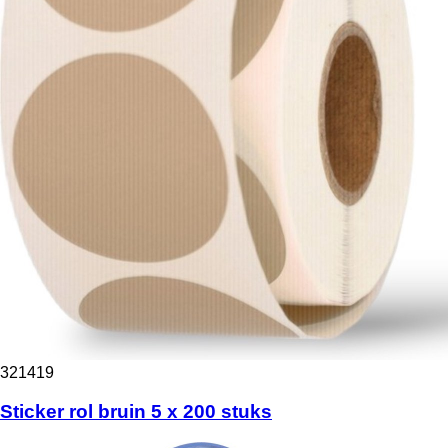
321419
Sticker rol bruin 5 x 200 stuks