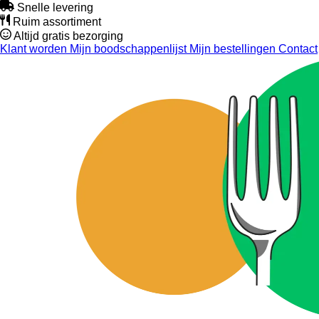
Snelle levering
Ruim assortiment
Altijd gratis bezorging
Klant worden
Mijn boodschappenlijst
Mijn bestellingen
Contact