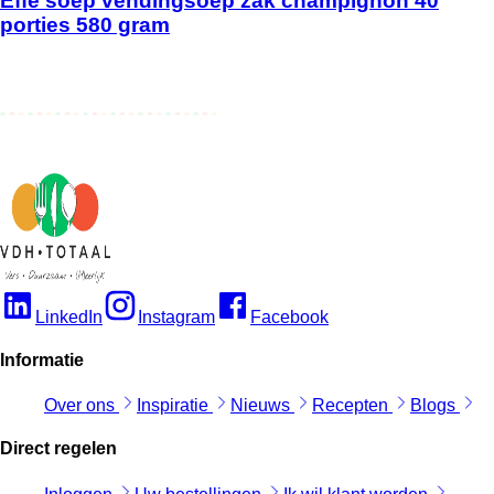
Effe soep vendingsoep zak champignon 40
porties 580 gram
LinkedIn
Instagram
Facebook
Informatie
Over ons
Inspiratie
Nieuws
Recepten
Blogs
Direct regelen