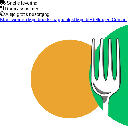
Snelle levering
Ruim assortiment
Altijd gratis bezorging
Klant worden
Mijn boodschappenlijst
Mijn bestellingen
Contact