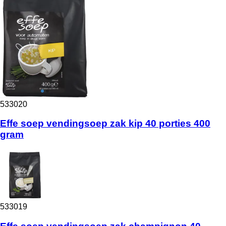
533020
Effe soep vendingsoep zak kip 40 porties 400
gram
533019