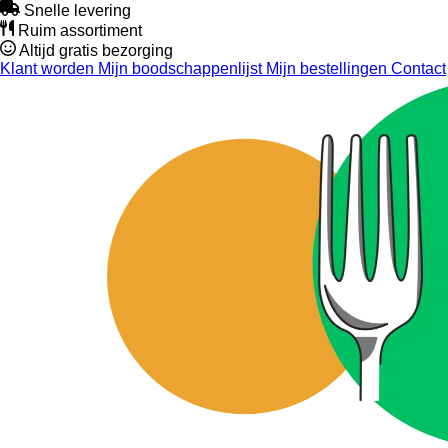
Snelle levering
Ruim assortiment
Altijd gratis bezorging
Klant worden
Mijn boodschappenlijst
Mijn bestellingen
Contact