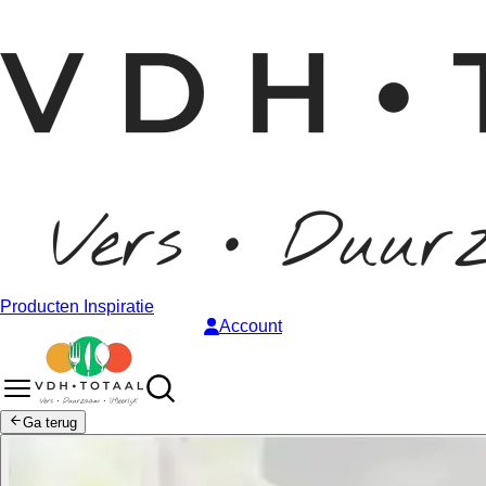
Producten
Inspiratie
Account
Ga terug