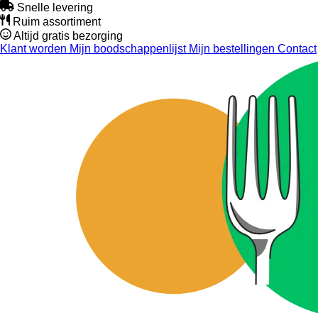
Snelle levering
Ruim assortiment
Altijd gratis bezorging
Klant worden
Mijn boodschappenlijst
Mijn bestellingen
Contact