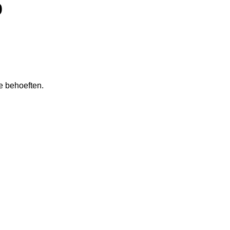
9
e behoeften.