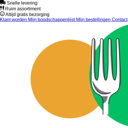
Snelle levering
Ruim assortiment
Altijd gratis bezorging
Klant worden
Mijn boodschappenlijst
Mijn bestellingen
Contact