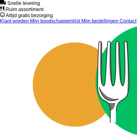
Snelle levering
Ruim assortiment
Altijd gratis bezorging
Klant worden
Mijn boodschappenlijst
Mijn bestellingen
Contact