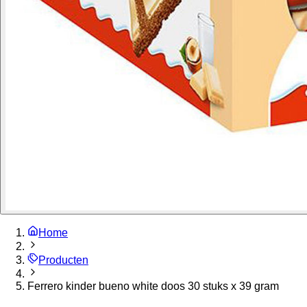
Home
Producten
Ferrero kinder bueno white doos 30 stuks x 39 gram