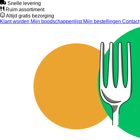
Snelle levering
Ruim assortiment
Altijd gratis bezorging
Klant worden
Mijn boodschappenlijst
Mijn bestellingen
Contact