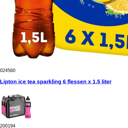
024560
Lipton ice tea sparkling 6 flessen x 1,5 liter
200194