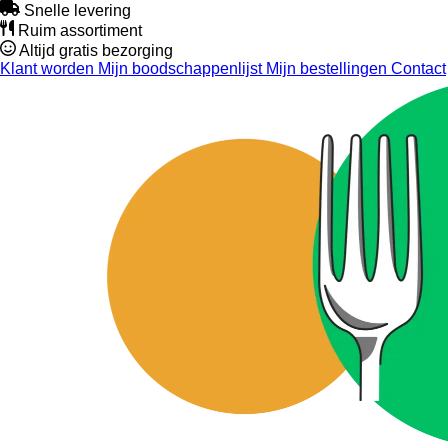
Snelle levering
Ruim assortiment
Altijd gratis bezorging
Klant worden
Mijn boodschappenlijst
Mijn bestellingen
Contact