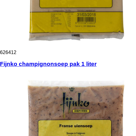
626412
Fijnko champignonsoep pak 1 liter