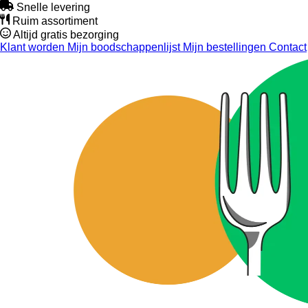
Snelle levering
Ruim assortiment
Altijd gratis bezorging
Klant worden
Mijn boodschappenlijst
Mijn bestellingen
Contact