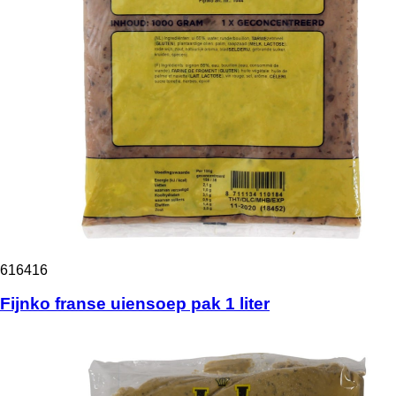
616416
Fijnko franse uiensoep pak 1 liter