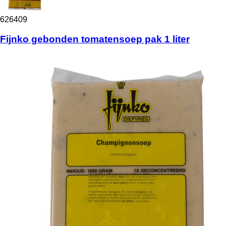
626409
Fijnko gebonden tomatensoep pak 1 liter