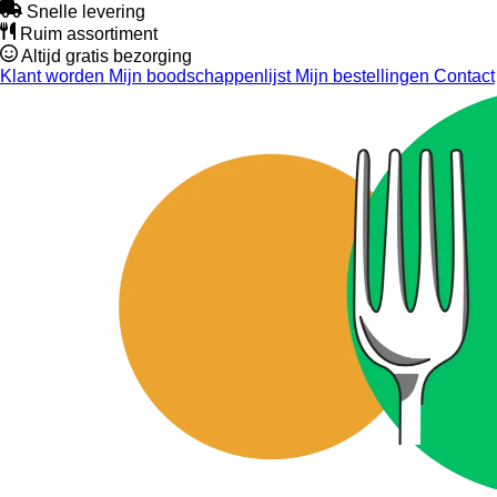
Snelle levering
Ruim assortiment
Altijd gratis bezorging
Klant worden
Mijn boodschappenlijst
Mijn bestellingen
Contact