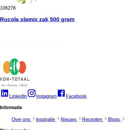
106276
Rucola slamix zak 500 gram
LinkedIn
Instagram
Facebook
Informatie
Over ons
Inspiratie
Nieuws
Recepten
Blogs