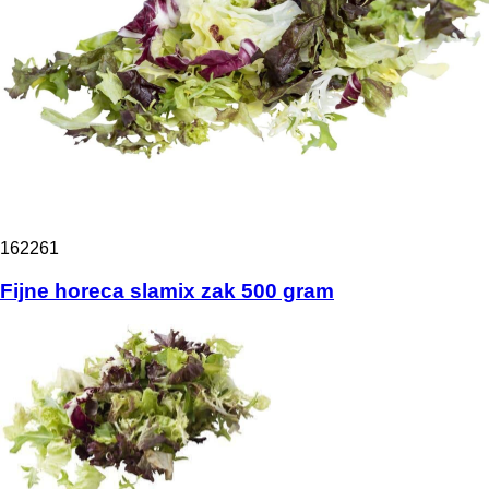
162261
Fijne horeca slamix zak 500 gram