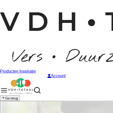
Producten
Inspiratie
Account
Ga terug