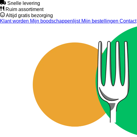
Snelle levering
Ruim assortiment
Altijd gratis bezorging
Klant worden
Mijn boodschappenlijst
Mijn bestellingen
Contact