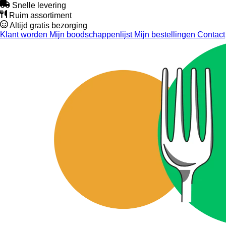
Snelle levering
Ruim assortiment
Altijd gratis bezorging
Klant worden
Mijn boodschappenlijst
Mijn bestellingen
Contact