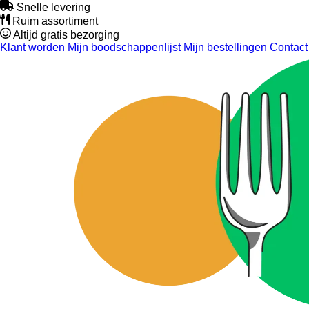
Snelle levering
Ruim assortiment
Altijd gratis bezorging
Klant worden
Mijn boodschappenlijst
Mijn bestellingen
Contact