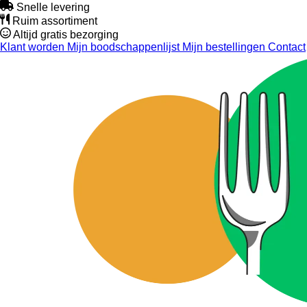
Snelle levering
Ruim assortiment
Altijd gratis bezorging
Klant worden
Mijn boodschappenlijst
Mijn bestellingen
Contact