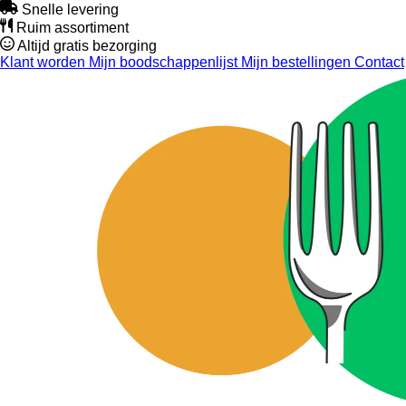
Snelle levering
Ruim assortiment
Altijd gratis bezorging
Klant worden
Mijn boodschappenlijst
Mijn bestellingen
Contact