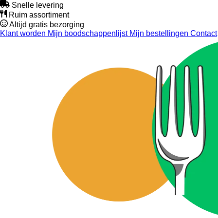
Snelle levering
Ruim assortiment
Altijd gratis bezorging
Klant worden
Mijn boodschappenlijst
Mijn bestellingen
Contact