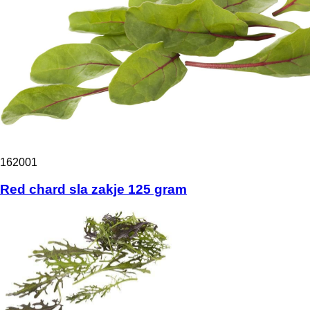
162001
Red chard sla zakje 125 gram