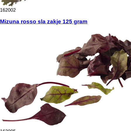
162002
Mizuna rosso sla zakje 125 gram