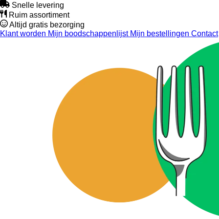
Snelle levering
Ruim assortiment
Altijd gratis bezorging
Klant worden
Mijn boodschappenlijst
Mijn bestellingen
Contact