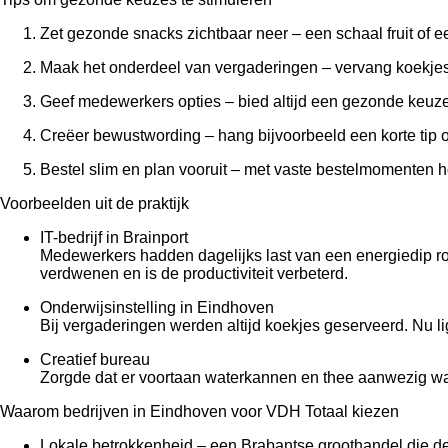
Zet gezonde snacks zichtbaar neer – een schaal fruit of ee
Maak het onderdeel van vergaderingen – vervang koekjes do
Geef medewerkers opties – bied altijd een gezonde keuz
Creëer bewustwording – hang bijvoorbeeld een korte tip o
Bestel slim en plan vooruit – met vaste bestelmomenten 
Voorbeelden uit de praktijk
IT-bedrijf in Brainport
Medewerkers hadden dagelijks last van een energiedip rond
verdwenen en is de productiviteit verbeterd.
Onderwijsinstelling in Eindhoven
Bij vergaderingen werden altijd koekjes geserveerd. Nu li
Creatief bureau
Zorgde dat er voortaan waterkannen en thee aanwezig was
Waarom bedrijven in Eindhoven voor VDH Totaal kiezen
Lokale betrokkenheid – een Brabantse groothandel die de