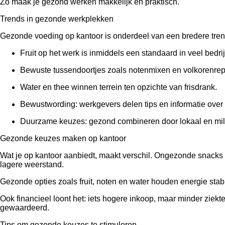
Zo maak je gezond werken makkelijk en praktisch.
Trends in gezonde werkplekken
Gezonde voeding op kantoor is onderdeel van een bredere trend
Fruit op het werk is inmiddels een standaard in veel bedri
Bewuste tussendoortjes zoals notenmixen en volkorenre
Water en thee winnen terrein ten opzichte van frisdrank.
Bewustwording: werkgevers delen tips en informatie over
Duurzame keuzes: gezond combineren door lokaal en milie
Gezonde keuzes maken op kantoor
Wat je op kantoor aanbiedt, maakt verschil. Ongezonde snacks 
lagere weerstand.
Gezonde opties zoals fruit, noten en water houden energie sta
Ook financieel loont het: iets hogere inkoop, maar minder ziekte
gewaardeerd.
Tips om gezonde keuzes te stimuleren