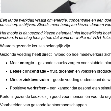
Een lange werkdag vraagt om energie, concentratie en een goed
om scherp te blijven. Steeds meer bedrijven kiezen daarom voo
Het mooie is dat gezond kiezen helemaal niet ingewikkeld hoeft 
werken. In dit blog lees je hoe dat werkt en welke rol VDH Totaa
Waarom gezonde keuzes belangrijk zijn
Gezonde voeding heeft direct invloed op hoe medewerkers zich
Meer
energie
– gezonde snacks zorgen voor stabiele blo
Betere
concentratie
– fruit, groenten en volkoren produc
Minder
ziekteverzuim
– goede voeding ondersteunt de w
Positieve
werksfeer
– een kantoor dat gezond eten stimule
Kortom: gezonde keuzes zijn goed voor mensen én voor de orga
Voorbeelden van gezonde kantoorboodschappen