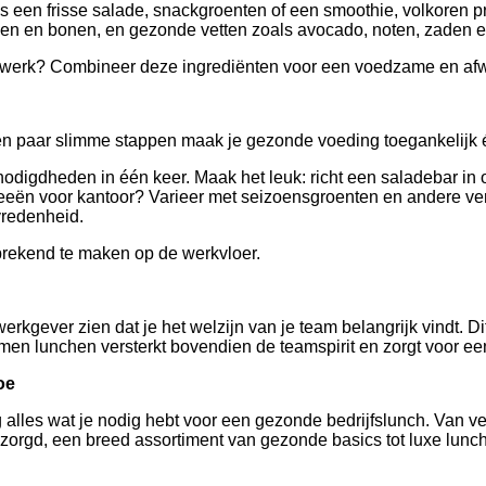
ls een frisse salade, snackgroenten of een smoothie, volkoren p
nzen en bonen, en gezonde vetten zoals avocado, noten, zaden en
et werk? Combineer deze ingrediënten voor een voedzame en afw
een paar slimme stappen maak je gezonde voeding toegankelijk é
digdheden in één keer. Maak het leuk: richt een saladebar in o
eën voor kantoor? Varieer met seizoensgroenten en andere verr
vredenheid.
prekend te maken op de werkvloer.
erkgever zien dat je het welzijn van je team belangrijk vindt. Di
Samen lunchen versterkt bovendien de teamspirit en zorgt voor
oe
 alles wat je nodig hebt voor een gezonde bedrijfslunch. Van v
bezorgd, een breed assortiment van gezonde basics tot luxe lun