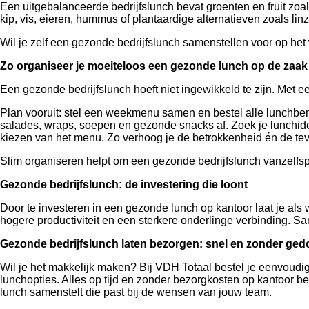
Een uitgebalanceerde bedrijfslunch bevat groenten en fruit zoa
kip, vis, eieren, hummus of plantaardige alternatieven zoals li
Wil je zelf een gezonde bedrijfslunch samenstellen voor op h
Zo organiseer je moeiteloos een gezonde lunch op de zaak
Een gezonde bedrijfslunch hoeft niet ingewikkeld te zijn. Met 
Plan vooruit: stel een weekmenu samen en bestel alle lunchbeno
salades, wraps, soepen en gezonde snacks af. Zoek je lunchide
kiezen van het menu. Zo verhoog je de betrokkenheid én de te
Slim organiseren helpt om een gezonde bedrijfslunch vanzelfs
Gezonde bedrijfslunch: de investering die loont
Door te investeren in een gezonde lunch op kantoor laat je als w
hogere productiviteit en een sterkere onderlinge verbinding. 
Gezonde bedrijfslunch laten bezorgen: snel en zonder ged
Wil je het makkelijk maken? Bij VDH Totaal bestel je eenvoudig
lunchopties. Alles op tijd en zonder bezorgkosten op kantoor 
lunch samenstelt die past bij de wensen van jouw team.