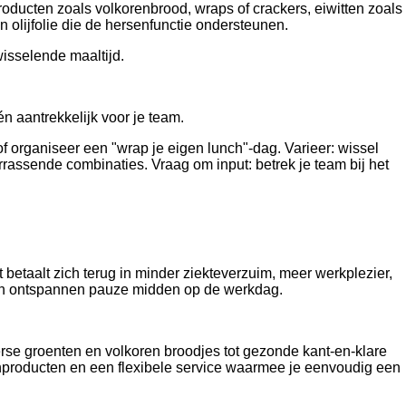
roducten zoals volkorenbrood, wraps of crackers, eiwitten zoals
 olijfolie die de hersenfunctie ondersteunen.
isselende maaltijd.
n aantrekkelijk voor je team.
f organiseer een "wrap je eigen lunch"-dag. Varieer: wissel
assende combinaties. Vraag om input: betrek je team bij het
t betaalt zich terug in minder ziekteverzuim, meer werkplezier,
 een ontspannen pauze midden op de werkdag.
erse groenten en volkoren broodjes tot gezonde kant-en-klare
chproducten en een flexibele service waarmee je eenvoudig een