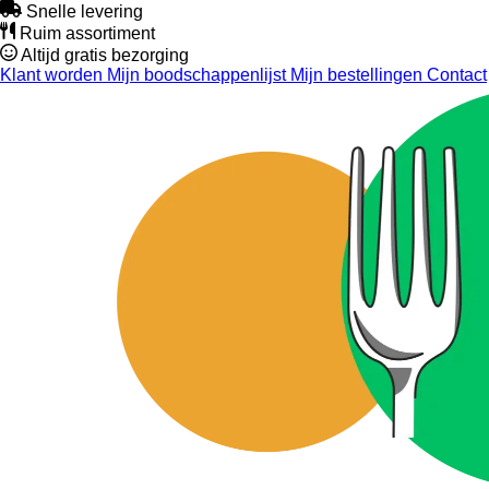
Snelle levering
Ruim assortiment
Altijd gratis bezorging
Klant worden
Mijn boodschappenlijst
Mijn bestellingen
Contact