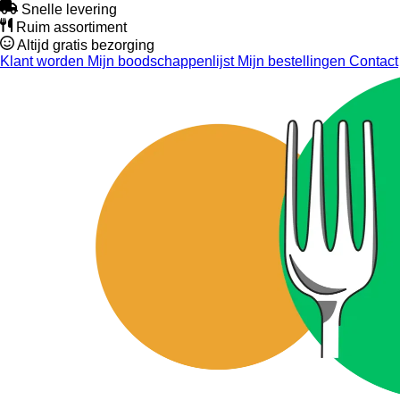
Snelle levering
Ruim assortiment
Altijd gratis bezorging
Klant worden
Mijn boodschappenlijst
Mijn bestellingen
Contact