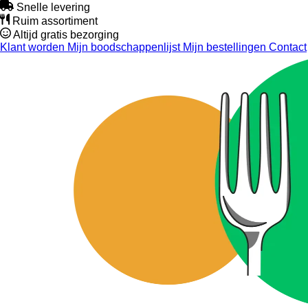
Snelle levering
Ruim assortiment
Altijd gratis bezorging
Klant worden
Mijn boodschappenlijst
Mijn bestellingen
Contact