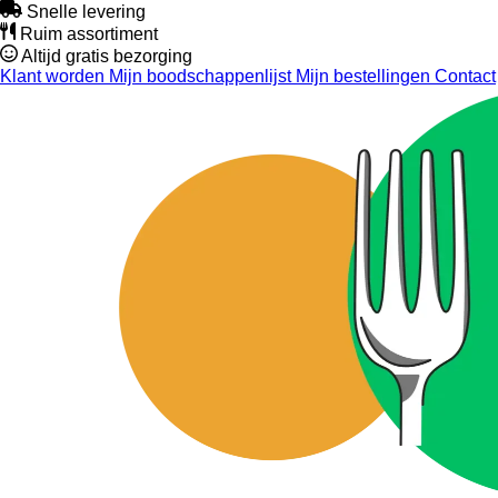
Snelle levering
Ruim assortiment
Altijd gratis bezorging
Klant worden
Mijn boodschappenlijst
Mijn bestellingen
Contact